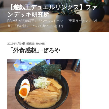
コ
【遊戯王デュエルリンクス】ファ
ン
ンデッキ研究所
テ
ン
RAIMEIが「遊戯王」「ハースストーン」「千葉ラーメン」「読
ツ
書」「怖い話」について書いていきます
へ
ス
キ
投
2019年4月19日
投稿者:
RAIMEI
稿
「外食感想」ぜろや
ッ
日:
プ