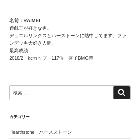
稿
シ
ョ
名前：RAIMEI
ン
遊戯王が好きな男。
デュエルリンクスとハーストーンに熱中してます。ファ
ンデッキ大好き人間。
最高成績
2018/2 kcカップ 117位 杏子BMG帝
検
検
索
索:
カテゴリー
Hearthstone ハースストーン