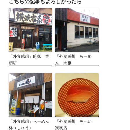
こちらの記事もよろしかったら
「外食感想」吟家 実
「外食感想」らーめ
籾店
ん 天雅
「外食感想」らーめん
「外食感想」魚べい
柊（しゅう）
実籾店