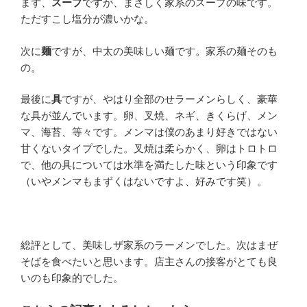
まず、
スープ
ですが、まさしく家系のスープの味です。
ただすこし塩分が濃いかな。
次に
麺
ですが、中太の美味しい麺です。家系の麺そのも
の。
最後に
具
ですが、やはり全部のせラーメンらしく、豪華
な具が並んでいます。卵、叉焼、ネギ、きくらげ、メン
マ、海苔、等々です。メンマは僕のあまり好きではない
甘くないタイプでした。叉焼は柔らかく、卵はトロトロ
で、他の具については水準を満たした味という印象です
（いやメンマもまずくはないですよ、好みです笑）。
総評として、美味しザ家系のラーメンでした。次はまぜ
そばを食べたいと思います。店主さんの接客がとても良
いのも印象的でした。