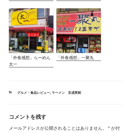
「外食感想」らーめん
「外食感想」一聚丸
太一
カ
グルメ・食品レビュー
,
ラーメン 京成実籾
テ
ゴ
リ
ー
コメントを残す
メールアドレスが公開されることはありません。
*
が付