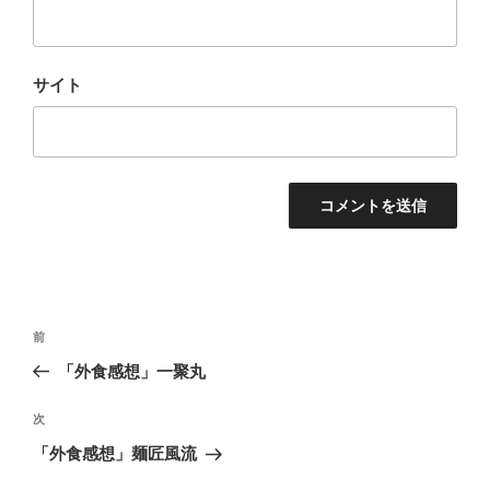
サイト
投
過
前
稿
去
「外食感想」一聚丸
ナ
の
ビ
投
次
次
稿
ゲ
の
「外食感想」麺匠風流
投
ー