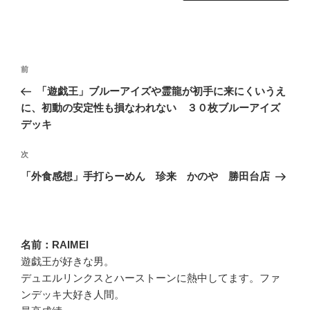
投
過
前
稿
去
「遊戯王」ブルーアイズや霊龍が初手に来にくいうえ
ナ
の
に、初動の安定性も損なわれない ３０枚ブルーアイズ
ビ
投
デッキ
稿
ゲ
次
次
ー
の
「外食感想」手打らーめん 珍来 かのや 勝田台店
シ
投
ョ
稿
ン
名前：RAIMEI
遊戯王が好きな男。
デュエルリンクスとハーストーンに熱中してます。ファ
ンデッキ大好き人間。