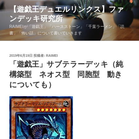
コ
【遊戯王デュエルリンクス】ファ
ン
ンデッキ研究所
テ
ン
RAIMEIが「遊戯王」「ハースストーン」「千葉ラーメン」「読
ツ
書」「怖い話」について書いていきます
へ
ス
キ
投
2019年6月19日
投稿者:
RAIMEI
稿
「遊戯王」サブテラーデッキ（純
ッ
日:
プ
構築型 ネオス型 同胞型 動き
についても）