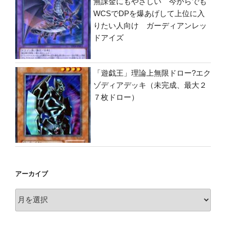
無課金にもやさしい 今からでも
WCSでDPを爆あげして上位に入
りたい人向け ガーディアンレッ
ドアイズ
「遊戯王」理論上無限ドロー?エク
ゾディアデッキ（未完成、最大２
７枚ドロー）
アーカイブ
ア
ー
カ