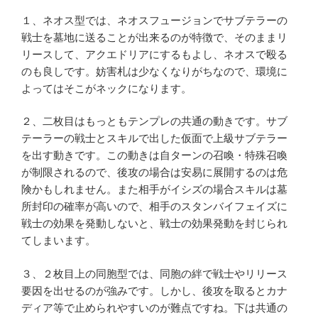
１、ネオス型では、ネオスフュージョンでサブテラーの
戦士を墓地に送ることが出来るのが特徴で、そのままリ
リースして、アクエドリアにするもよし、ネオスで殴る
のも良しです。妨害札は少なくなりがちなので、環境に
よってはそこがネックになります。
２、二枚目はもっともテンプレの共通の動きです。サブ
テーラーの戦士とスキルで出した仮面で上級サブテラー
を出す動きです。この動きは自ターンの召喚・特殊召喚
が制限されるので、後攻の場合は安易に展開するのは危
険かもしれません。また相手がイシズの場合スキルは墓
所封印の確率が高いので、相手のスタンバイフェイズに
戦士の効果を発動しないと、戦士の効果発動を封じられ
てしまいます。
３、２枚目上の同胞型では、同胞の絆で戦士やリリース
要因を出せるのが強みです。しかし、後攻を取るとカナ
ディア等で止められやすいのが難点ですね。下は共通の