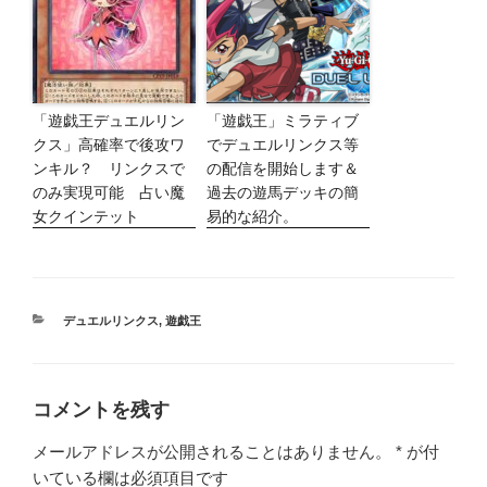
「遊戯王デュエルリン
「遊戯王」ミラティブ
クス」高確率で後攻ワ
でデュエルリンクス等
ンキル？ リンクスで
の配信を開始します＆
のみ実現可能 占い魔
過去の遊馬デッキの簡
女クインテット
易的な紹介。
カ
デュエルリンクス
,
遊戯王
テ
ゴ
リ
ー
コメントを残す
メールアドレスが公開されることはありません。
*
が付
いている欄は必須項目です