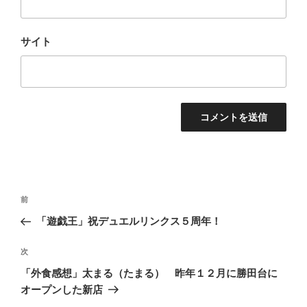
サイト
投
過
前
稿
去
「遊戯王」祝デュエルリンクス５周年！
ナ
の
ビ
投
次
次
稿
ゲ
の
「外食感想」太まる（たまる） 昨年１２月に勝田台に
投
ー
オープンした新店
稿