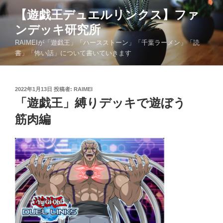
コ
【遊戯王デュエルリンクス】ファ
ン
ンデッキ研究所
テ
ン
RAIMEIが「遊戯王」「ハースストーン」「千葉ラーメン」「読
ツ
書」「怖い話」について書いていきます
へ
ス
キ
投
2022年1月13日
投稿者:
RAIMEI
稿
「遊戯王」縛りデッキで遊ぼう
ッ
日:
プ
筋肉編