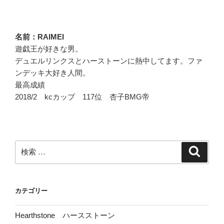
シ
ョ
ン
名前：RAIMEI
遊戯王が好きな男。
デュエルリンクスとハーストーンに熱中してます。ファ
ンデッキ大好き人間。
最高成績
2018/2 kcカップ 117位 杏子BMG帝
検
検
索
索:
カテゴリー
Hearthstone ハースストーン