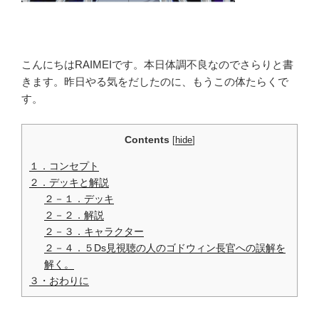
こんにちはRAIMEIです。本日体調不良なのでさらりと書
きます。昨日やる気をだしたのに、もうこの体たらくで
す。
Contents
[
hide
]
１．コンセプト
２．デッキと解説
２－１．デッキ
２－２．解説
２－３．キャラクター
２－４．５Ds見視聴の人のゴドウィン長官への誤解を
解く。
３・おわりに