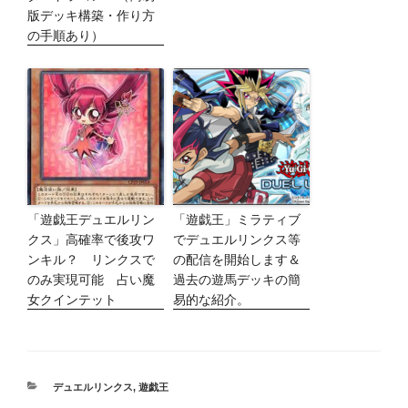
版デッキ構築・作り方
の手順あり）
「遊戯王デュエルリン
「遊戯王」ミラティブ
クス」高確率で後攻ワ
でデュエルリンクス等
ンキル？ リンクスで
の配信を開始します＆
のみ実現可能 占い魔
過去の遊馬デッキの簡
女クインテット
易的な紹介。
カ
デュエルリンクス
,
遊戯王
テ