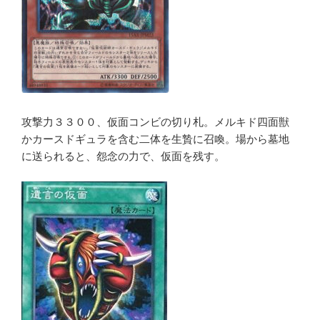
攻撃力３３００、仮面コンビの切り札。メルキド四面獣
かカースドギュラを含む二体を生贄に召喚。場から墓地
に送られると、怨念の力で、仮面を残す。