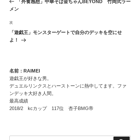
「外食感想」中華そば金ちゃんBEYOND 竹岡式ラー
ナ
の
メン
ビ
投
稿
ゲ
次
次
の
ー
「遊戯王」モンスターゲートで自分のデッキを空にせ
投
よ！
シ
稿
ョ
ン
名前：RAIMEI
遊戯王が好きな男。
デュエルリンクスとハーストーンに熱中してます。ファ
ンデッキ大好き人間。
最高成績
2018/2 kcカップ 117位 杏子BMG帝
検