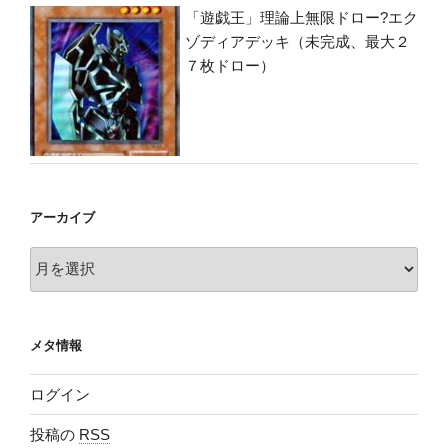
「遊戯王」理論上無限ドロー?エク
ゾディアデッキ（未完成、最大２
７枚ドロー）
アーカイブ
ア
ー
カ
イ
メタ情報
ブ
ログイン
投稿の
RSS