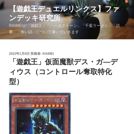
コ
【遊戯王デュエルリンクス】ファ
ン
ンデッキ研究所
テ
ン
RAIMEIが「遊戯王」「ハースストーン」「千葉ラーメン」「読
ツ
書」「怖い話」について書いていきます
へ
ス
キ
投
2022年1月8日
投稿者:
RAIMEI
稿
「遊戯王」仮面魔獣デス・ガ―デ
ッ
日:
プ
ィウス（コントロール奪取特化
型）