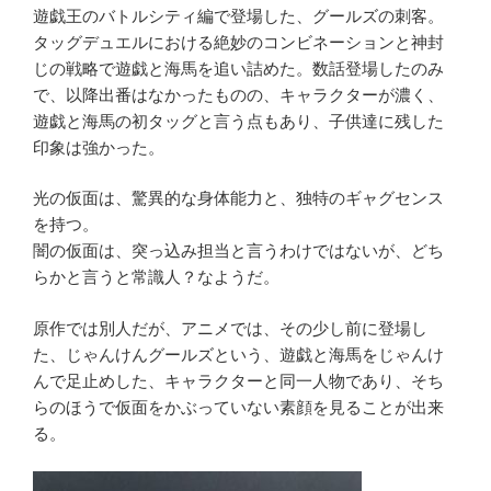
遊戯王のバトルシティ編で登場した、グールズの刺客。
タッグデュエルにおける絶妙のコンビネーションと神封
じの戦略で遊戯と海馬を追い詰めた。数話登場したのみ
で、以降出番はなかったものの、キャラクターが濃く、
遊戯と海馬の初タッグと言う点もあり、子供達に残した
印象は強かった。
光の仮面は、驚異的な身体能力と、独特のギャグセンス
を持つ。
闇の仮面は、突っ込み担当と言うわけではないが、どち
らかと言うと常識人？なようだ。
原作では別人だが、アニメでは、その少し前に登場し
た、じゃんけんグールズという、遊戯と海馬をじゃんけ
んで足止めした、キャラクターと同一人物であり、そち
らのほうで仮面をかぶっていない素顔を見ることが出来
る。