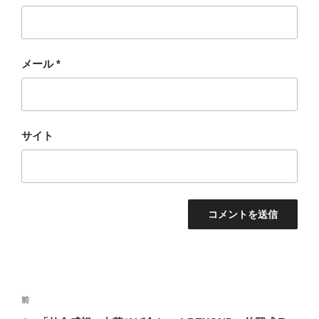
メール
*
サイト
投
過
前
稿
去