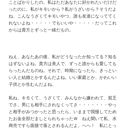
ことばかりしたの。私はただあなたに好かれたいだけだ
ったのに。私がキモいから？私がうざいから？そうだよ
ね、こんなうざくてキモいやつ、誰も友達になっててく
れないよね・・・・・でもいいや・・・・・だってこれ
からは貴方とずっと一緒だもの。
ねえ、あなたあの後、私がどうなったか知ってる？知る
はずないよね。貴方は美人で、ずっと誰からも愛しても
らったんだものね。それで、時期になったら、きっとい
い人と結婚とかするんだよね。いい家庭とか、かわいい
子供とか生むんだよね。
私ね、キモくて、うざくて、みんなから嫌われて、貧乏
でさ。男にも相手にされなくってさ・・・・・・・やっ
と相手がみつかったと思ったら、いままで我慢してため
たお金全部だましとられちゃったＷ ねえ聞いて私、水
商売ですら面接で落とされるんだよ。へへ！ 私にとっ