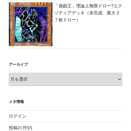
「遊戯王」理論上無限ドロー?エク
ゾディアデッキ（未完成、最大２
７枚ドロー）
アーカイブ
ア
ー
カ
イ
メタ情報
ブ
ログイン
投稿の
RSS