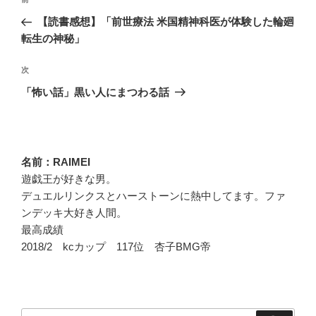
過
稿
去
【読書感想】「前世療法 米国精神科医が体験した輪廻
ナ
の
転生の神秘」
ビ
投
稿
ゲ
次
次
の
ー
「怖い話」黒い人にまつわる話
投
シ
稿
ョ
ン
名前：RAIMEI
遊戯王が好きな男。
デュエルリンクスとハーストーンに熱中してます。ファ
ンデッキ大好き人間。
最高成績
2018/2 kcカップ 117位 杏子BMG帝