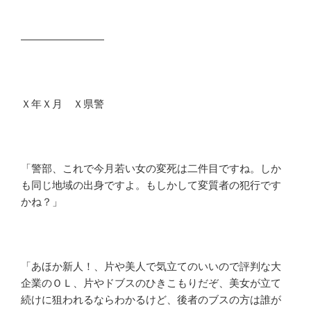
――――――――
Ｘ年Ｘ月 Ｘ県警
「警部、これで今月若い女の変死は二件目ですね。しか
も同じ地域の出身ですよ。もしかして変質者の犯行です
かね？」
「あほか新人！、片や美人で気立てのいいので評判な大
企業のＯＬ、片やドブスのひきこもりだぞ、美女が立て
続けに狙われるならわかるけど、後者のブスの方は誰が