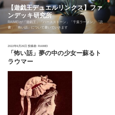
コ
【遊戯王デュエルリンクス】ファ
ン
ンデッキ研究所
テ
ン
RAIMEIが「遊戯王」「ハースストーン」「千葉ラーメン」「読
ツ
書」「怖い話」について書いていきます
へ
ス
キ
投
2022年6月26日
投稿者:
RAIMEI
稿
「怖い話」夢の中の少女ー蘇るト
ッ
日:
プ
ラウマー