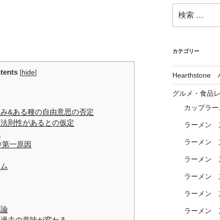
検
索:
カテゴリー
tents
[
hide
]
Hearthsto
グルメ・食品
カップラー
み&ある種の自由意思の否定
る法則性があるとの仮定
ラーメン 
説
ラーメン 
×第一原因
ラーメン 
ーム
ラーメン 
ラーメン 
定論
ラーメン 
、過去の意味が変わる