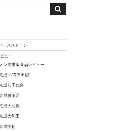
検
索
ne ハースストーン
レビュー
メン等市販食品レビュー
京成・JR津田沼
京成八千代台
京成勝田台
京成大久保
京成大和田
京成実籾