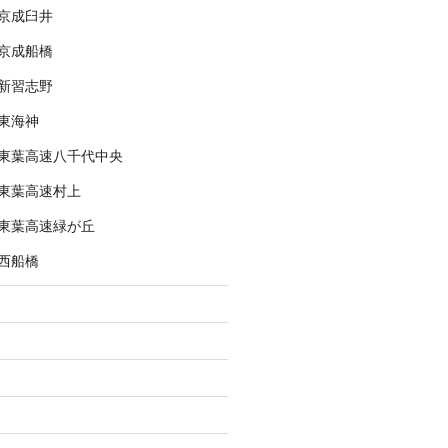
京成臼井
京成船橋
新習志野
東海神
東葉高速八千代中央
東葉高速村上
東葉高速緑が丘
西船橋