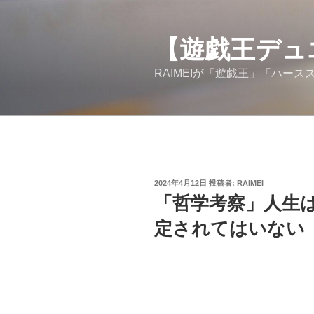
コ
ン
【遊戯王デュ
テ
ン
RAIMEIが「遊戯王」「ハー
ツ
へ
ス
キ
ッ
プ
投
2024年4月12日
投稿者:
RAIMEI
稿
「哲学考察」人生
日:
定されてはいない