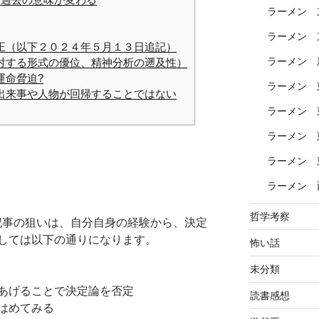
ラーメン 
ラーメン 
正（以下２０２４年５月１３日追記）
ラーメン 
対する形式の優位、精神分析の遡及性）
運命脅迫?
ラーメン 
出来事や人物が回帰することではない
ラーメン 
ラーメン 
ラーメン 
ラーメン 
哲学考察
の記事の狙いは、自分自身の経験から、決定
しては以下の通りになります。
怖い話
未分類
あげることで決定論を否定
読書感想
はめてみる