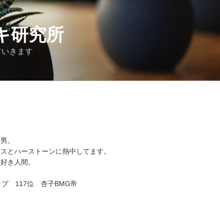
キ研究所
ていきます
な男。
クスとハーストーンに熱中してます。
大好き人間。
カップ 117位 杏子BMG帝