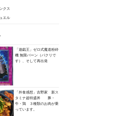
ンクス
ュエル
グ
「遊戯王」ゼロ式魔道粉砕
機 無限バーン（パクリで
す）、そして再出発
「外食感想」吉野家 新ス
タミナ超特盛丼 豚・
牛・鶏 ３種類のお肉が乗
っています。