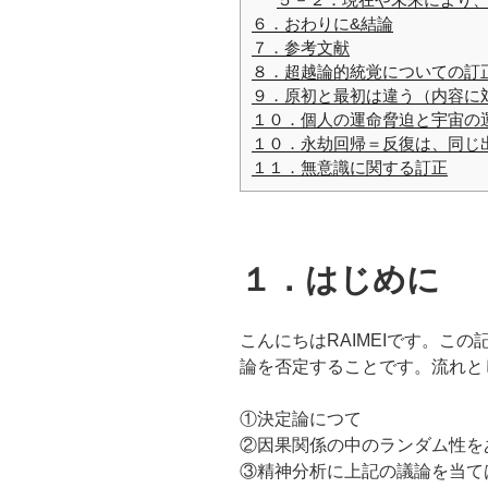
６．おわりに&結論
７．参考文献
８．超越論的統覚についての訂
９．原初と最初は違う（内容に
１０．個人の運命脅迫と宇宙の
１０．永劫回帰＝反復は、同じ
１１．無意識に関する訂正
１．はじめに
こんにちはRAIMEIです。こ
論を否定することです。流れと
①決定論につて
②因果関係の中のランダム性を
③精神分析に上記の議論を当て