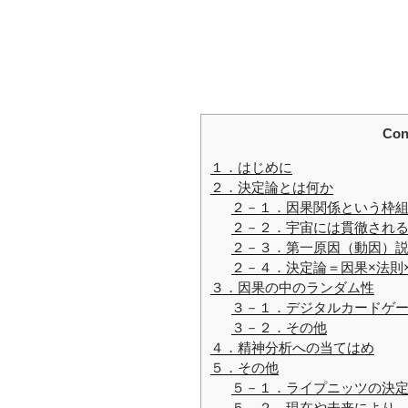
Con
１．はじめに
２．決定論とは何か
２－１．因果関係という枠組
２－２．宇宙には貫徹され
２－３．第一原因（動因）
２－４．決定論＝因果×法則
３．因果の中のランダム性
３－１．デジタルカードゲ
３－２．その他
４．精神分析への当てはめ
５．その他
５－１．ライプニッツの決
５－２．現在や未来により