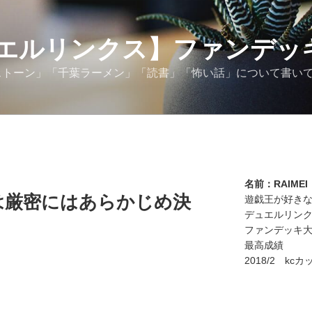
エルリンクス】ファンデッ
スストーン」「千葉ラーメン」「読書」「怖い話」について書い
名前：RAIMEI
は厳密にはあらかじめ決
遊戯王が好き
デュエルリン
ファンデッキ
最高成績
2018/2 kc