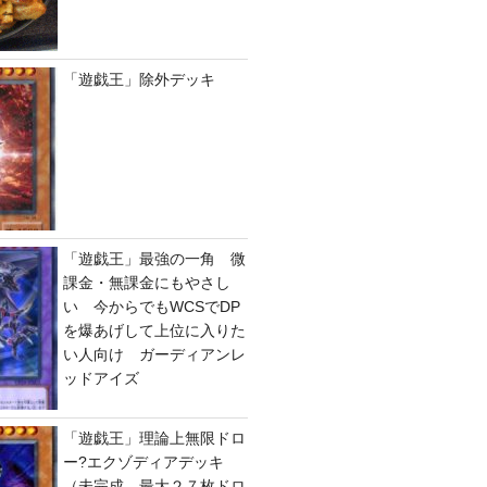
「遊戯王」除外デッキ
「遊戯王」最強の一角 微
課金・無課金にもやさし
い 今からでもWCSでDP
を爆あげして上位に入りた
い人向け ガーディアンレ
ッドアイズ
「遊戯王」理論上無限ドロ
ー?エクゾディアデッキ
（未完成、最大２７枚ドロ