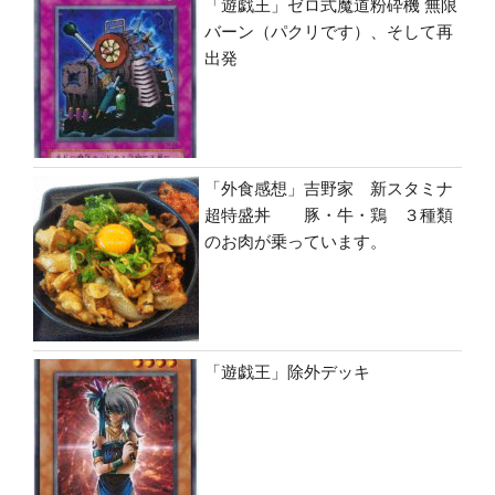
「遊戯王」ゼロ式魔道粉砕機 無限
バーン（パクリです）、そして再
出発
「外食感想」吉野家 新スタミナ
超特盛丼 豚・牛・鶏 ３種類
のお肉が乗っています。
「遊戯王」除外デッキ