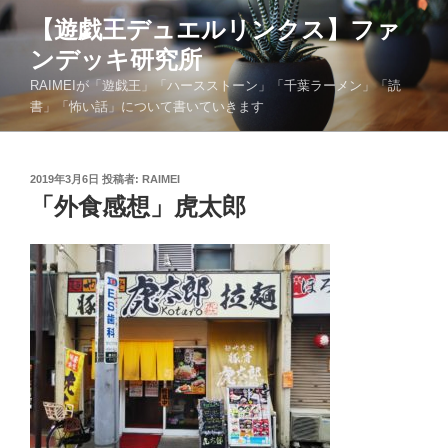
コ
【遊戯王デュエルリンクス】ファ
ン
ンデッキ研究所
テ
ン
RAIMEIが「遊戯王」「ハースストーン」「千葉ラーメン」「読
ツ
書」「怖い話」について書いていきます
へ
ス
キ
投
2019年3月6日
投稿者:
RAIMEI
稿
「外食感想」虎太郎
ッ
日:
プ