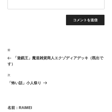
投
過
前
稿
去
「遊戯王」魔道雑貨商人エクゾディアデッキ（既出で
ナ
の
す）
ビ
投
稿
ゲ
次
次
の
ー
「怖い話」小人祭り
投
シ
稿
ョ
ン
名前：RAIMEI