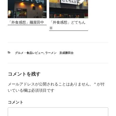
「外食感想」麺屋田中
「外食感想」どてちん
Ⅲ
カ
グルメ・食品レビュー
,
ラーメン 京成勝田台
テ
ゴ
リ
ー
コメントを残す
メールアドレスが公開されることはありません。
*
が付
いている欄は必須項目です
コメント