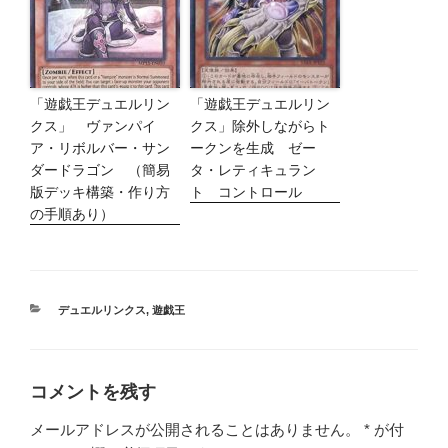
「遊戯王デュエルリン
「遊戯王デュエルリン
クス」 ヴァンパイ
クス」除外しながらト
ア・リボルバー・サン
ークンを生成 ゼー
ダードラゴン （簡易
タ・レティキュラン
版デッキ構築・作り方
ト コントロール
の手順あり）
カ
デュエルリンクス
,
遊戯王
テ
ゴ
リ
ー
コメントを残す
メールアドレスが公開されることはありません。
*
が付