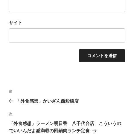
サイト
投
過
前
稿
去
「外食感想」かいざん西船橋店
ナ
の
ビ
投
次
次
稿
ゲ
の
「外食感想」ラーメン明日香 八千代台店 こういうの
投
ー
でいいんだよ感満載の回鍋肉ランチ定食