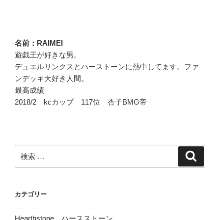
稿
シ
ョ
ン
名前：RAIMEI
遊戯王が好きな男。
デュエルリンクスとハーストーンに熱中してます。ファ
ンデッキ大好き人間。
最高成績
2018/2 kcカップ 117位 杏子BMG帝
検
検
索
索:
カテゴリー
Hearthstone ハースストーン