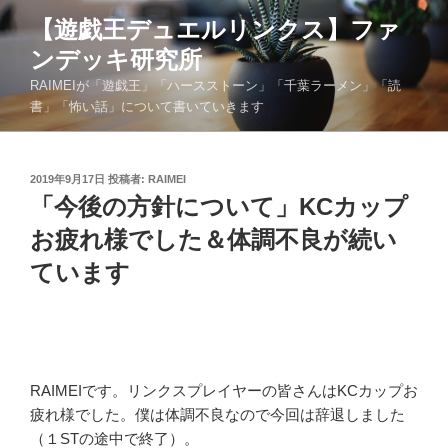
コ
【遊戯王デュエルリンクス】ファ
ン
ンデッキ研究所
テ
ン
RAIMEIが「遊戯王」「ハースストーン」「千葉ラーメン」「読
ツ
書」「怖い話」について書いていきます
へ
ス
キ
投
2019年9月17日
投稿者:
RAIMEI
稿
「今後の方針について」KCカップ
ッ
日:
プ
お疲れ様でした＆体調不良が続い
ています
RAIMEIです。リンクスプレイヤーの皆さんはKCカップお
疲れ様でした。僕は体調不良なので今回は辞退しました
（１STの途中で終了）。