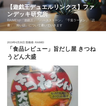
コ
【遊戯王デュエルリンクス】ファ
ン
ンデッキ研究所
テ
ン
RAIMEIが「遊戯王」「ハースストーン」「千葉ラーメン」「読
ツ
書」「怖い話」について書いていきます
へ
ス
キ
投
2019年4月26日
投稿者:
RAIMEI
稿
「食品レビュー」旨だし屋 きつね
ッ
日:
プ
うどん大盛