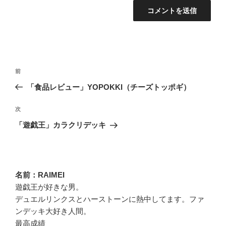
投
過
前
稿
去
「食品レビュー」YOPOKKI（チーズトッポギ）
ナ
の
ビ
投
次
次
稿
ゲ
の
「遊戯王」カラクリデッキ
投
ー
稿
シ
ョ
名前：RAIMEI
ン
遊戯王が好きな男。
デュエルリンクスとハーストーンに熱中してます。ファ
ンデッキ大好き人間。
最高成績