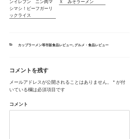
ンイレブン ニン肉マ
Ｘ みそラーメン
シマシ！ビーフガーリ
ックライス
カ
カップラーメン等市販食品レビュー
,
グルメ・食品レビュー
テ
ゴ
リ
ー
コメントを残す
メールアドレスが公開されることはありません。
*
が付
いている欄は必須項目です
コメント