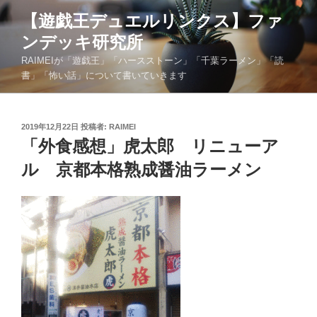
コ
【遊戯王デュエルリンクス】ファ
ン
ンデッキ研究所
テ
ン
RAIMEIが「遊戯王」「ハースストーン」「千葉ラーメン」「読
ツ
書」「怖い話」について書いていきます
へ
ス
キ
投
2019年12月22日
投稿者:
RAIMEI
稿
「外食感想」虎太郎 リニューア
ッ
日:
プ
ル 京都本格熟成醤油ラーメン