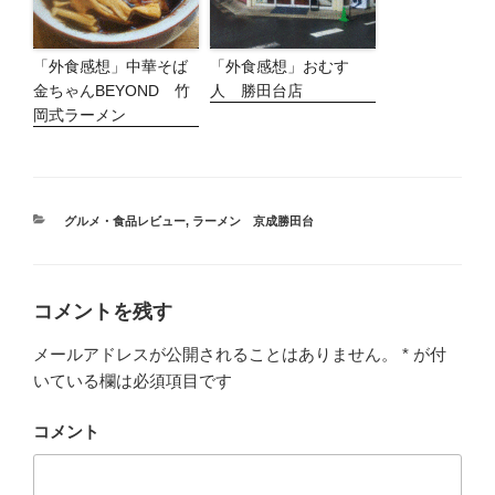
「外食感想」中華そば
「外食感想」おむす
金ちゃんBEYOND 竹
人 勝田台店
岡式ラーメン
カ
グルメ・食品レビュー
,
ラーメン 京成勝田台
テ
ゴ
リ
ー
コメントを残す
メールアドレスが公開されることはありません。
*
が付
いている欄は必須項目です
コメント