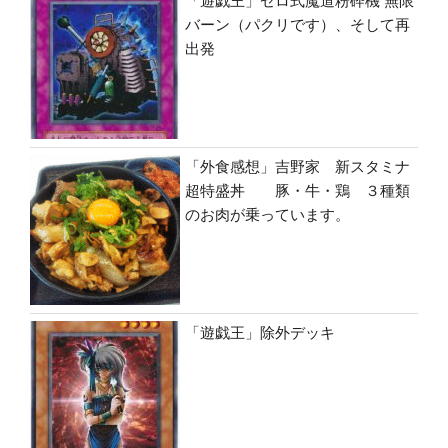
「遊戯王」ゼロ式魔道粉砕機 無限
バーン（パクリです）、そして再
出発
「外食感想」吉野家 新スタミナ
超特盛丼 豚・牛・鶏 ３種類
のお肉が乗っています。
「遊戯王」除外デッキ