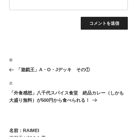
投
過
前
稿
去
「遊戯王」A・O・Jデッキ その①
ナ
の
ビ
投
次
次
稿
ゲ
の
「外食感想」八千代スパイス食堂 絶品カレー（しかも
投
ー
大盛り無料）が500円から食べられる！
稿
シ
ョ
ン
名前：RAIMEI