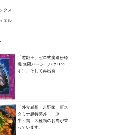
ンクス
ュエル
グ
「遊戯王」ゼロ式魔道粉砕
機 無限バーン（パクリで
す）、そして再出発
「外食感想」吉野家 新ス
タミナ超特盛丼 豚・
牛・鶏 ３種類のお肉が乗
っています。