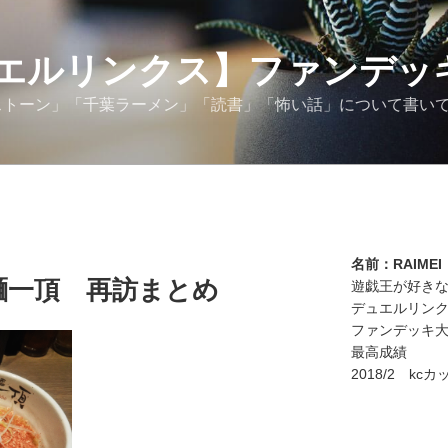
エルリンクス】ファンデッ
スストーン」「千葉ラーメン」「読書」「怖い話」について書い
名前：RAIMEI
麺一頂 再訪まとめ
遊戯王が好き
デュエルリン
ファンデッキ
最高成績
2018/2 kc