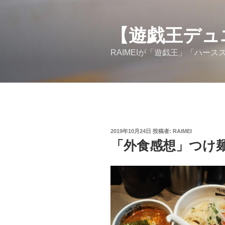
コ
ン
【遊戯王デュ
テ
ン
RAIMEIが「遊戯王」「ハー
ツ
へ
ス
キ
ッ
プ
投
2019年10月24日
投稿者:
RAIMEI
稿
「外食感想」つけ
日: