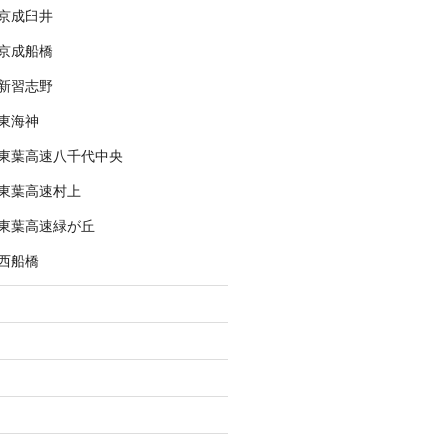
京成臼井
京成船橋
新習志野
東海神
東葉高速八千代中央
東葉高速村上
東葉高速緑が丘
西船橋