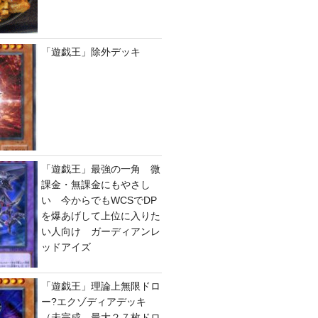
「遊戯王」除外デッキ
「遊戯王」最強の一角 微
課金・無課金にもやさし
い 今からでもWCSでDP
を爆あげして上位に入りた
い人向け ガーディアンレ
ッドアイズ
「遊戯王」理論上無限ドロ
ー?エクゾディアデッキ
（未完成、最大２７枚ドロ