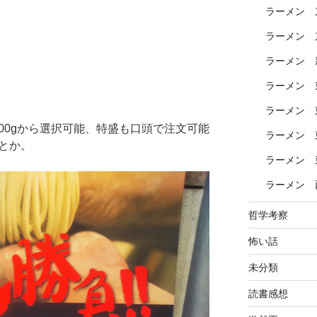
ラーメン 
ラーメン 
ラーメン 
ラーメン 
ラーメン 
大300gから選択可能、特盛も口頭で注文可能
ラーメン 
とか。
ラーメン 
ラーメン 
哲学考察
怖い話
未分類
読書感想