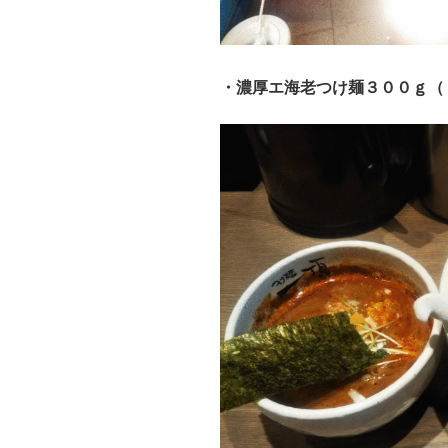
・濃厚エ海老つけ麺３００ｇ（