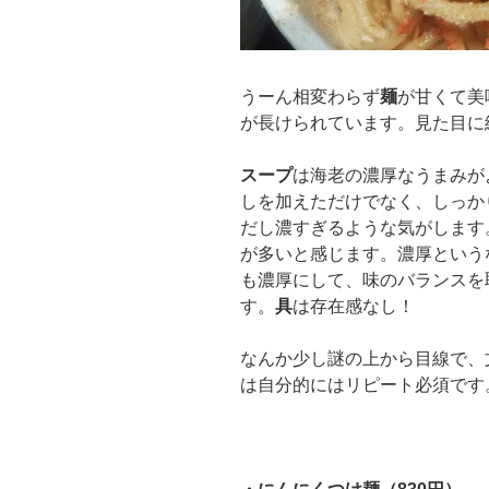
うーん相変わらず
麺
が甘くて美
が長けられています。見た目に
スープ
は海老の濃厚なうまみが
しを加えただけでなく、しっか
だし濃すぎるような気がします
が多いと感じます。濃厚という
も濃厚にして、味のバランスを
す。
具
は存在感なし！
なんか少し謎の上から目線で、
は自分的にはリピート必須です