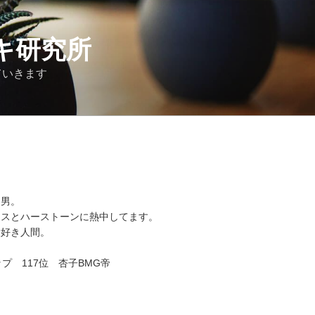
キ研究所
ていきます
な男。
クスとハーストーンに熱中してます。
大好き人間。
カップ 117位 杏子BMG帝