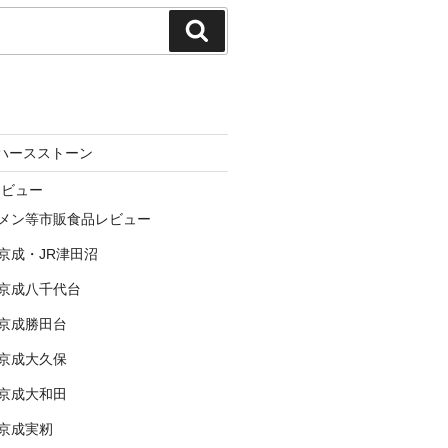
検
索
ne ハースストーン
レビュー
メン等市販食品レビュー
京成・JR津田沼
京成八千代台
京成勝田台
京成大久保
京成大和田
京成実籾