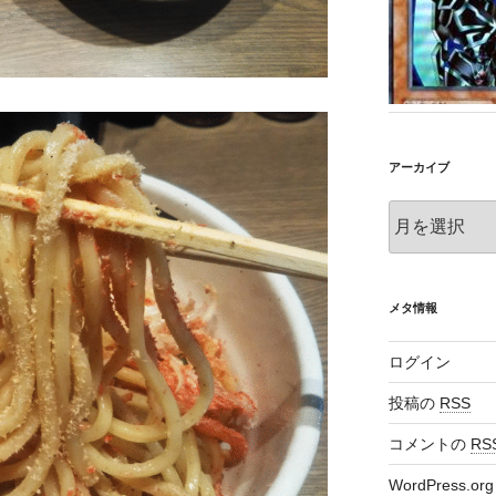
アーカイブ
ア
ー
カ
イ
ブ
メタ情報
ログイン
投稿の
RSS
コメントの
RS
WordPress.org